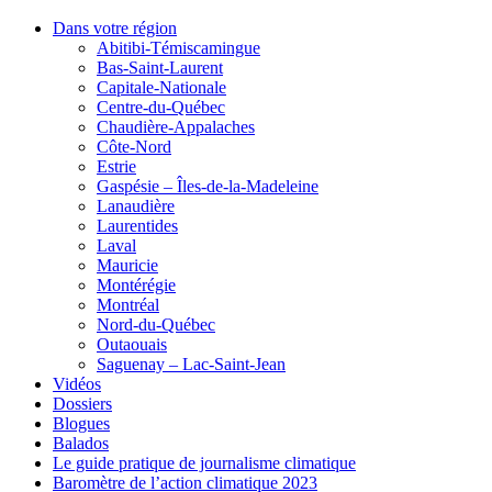
Dans votre région
Abitibi-Témiscamingue
Bas-Saint-Laurent
Capitale-Nationale
Centre-du-Québec
Chaudière-Appalaches
Côte-Nord
Estrie
Gaspésie – Îles-de-la-Madeleine
Lanaudière
Laurentides
Laval
Mauricie
Montérégie
Montréal
Nord-du-Québec
Outaouais
Saguenay – Lac-Saint-Jean
Vidéos
Dossiers
Blogues
Balados
Le guide pratique de journalisme climatique
Baromètre de l’action climatique 2023