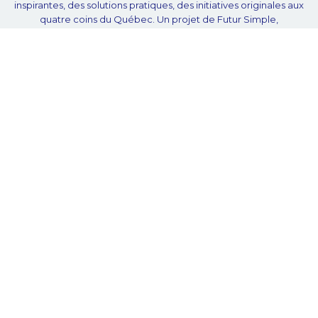
inspirantes, des solutions pratiques, des initiatives originales aux
quatre coins du Québec. Un projet de Futur Simple,
coopérative de solidarité à but non lucratif.
À propos
Notre équipe
Nos partenaires
Plan du site
Proposer projet
Politique de confidentialité
© Unpointcinq 2026