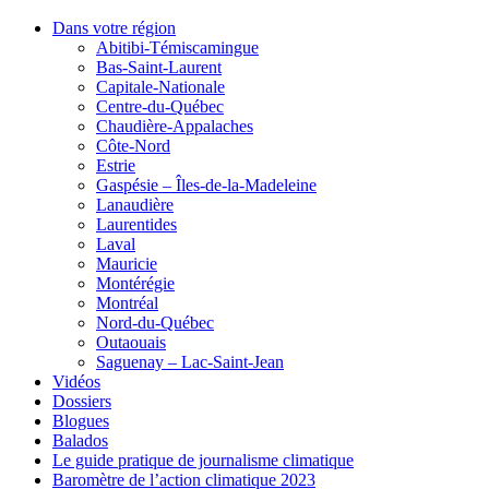
Dans votre région
Abitibi-Témiscamingue
Bas-Saint-Laurent
Capitale-Nationale
Centre-du-Québec
Chaudière-Appalaches
Côte-Nord
Estrie
Gaspésie – Îles-de-la-Madeleine
Lanaudière
Laurentides
Laval
Mauricie
Montérégie
Montréal
Nord-du-Québec
Outaouais
Saguenay – Lac-Saint-Jean
Vidéos
Dossiers
Blogues
Balados
Le guide pratique de journalisme climatique
Baromètre de l’action climatique 2023