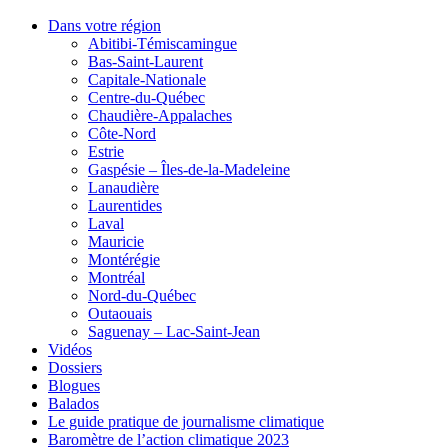
Dans votre région
Abitibi-Témiscamingue
Bas-Saint-Laurent
Capitale-Nationale
Centre-du-Québec
Chaudière-Appalaches
Côte-Nord
Estrie
Gaspésie – Îles-de-la-Madeleine
Lanaudière
Laurentides
Laval
Mauricie
Montérégie
Montréal
Nord-du-Québec
Outaouais
Saguenay – Lac-Saint-Jean
Vidéos
Dossiers
Blogues
Balados
Le guide pratique de journalisme climatique
Baromètre de l’action climatique 2023