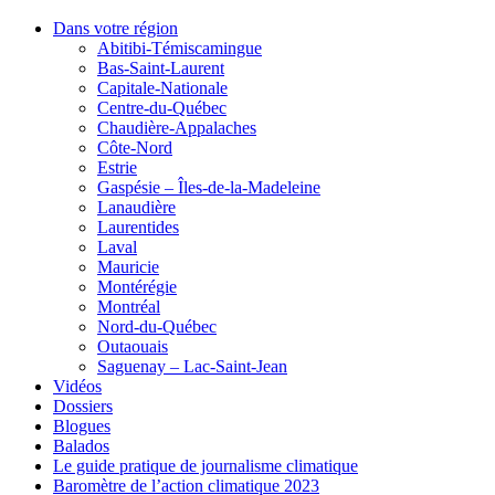
Dans votre région
Abitibi-Témiscamingue
Bas-Saint-Laurent
Capitale-Nationale
Centre-du-Québec
Chaudière-Appalaches
Côte-Nord
Estrie
Gaspésie – Îles-de-la-Madeleine
Lanaudière
Laurentides
Laval
Mauricie
Montérégie
Montréal
Nord-du-Québec
Outaouais
Saguenay – Lac-Saint-Jean
Vidéos
Dossiers
Blogues
Balados
Le guide pratique de journalisme climatique
Baromètre de l’action climatique 2023