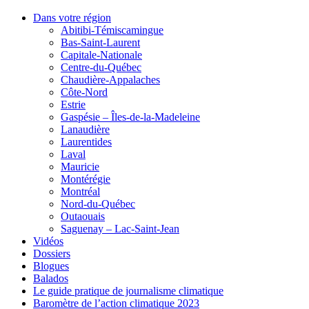
Dans votre région
Abitibi-Témiscamingue
Bas-Saint-Laurent
Capitale-Nationale
Centre-du-Québec
Chaudière-Appalaches
Côte-Nord
Estrie
Gaspésie – Îles-de-la-Madeleine
Lanaudière
Laurentides
Laval
Mauricie
Montérégie
Montréal
Nord-du-Québec
Outaouais
Saguenay – Lac-Saint-Jean
Vidéos
Dossiers
Blogues
Balados
Le guide pratique de journalisme climatique
Baromètre de l’action climatique 2023