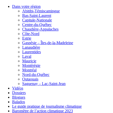
Dans votre région
Abitibi-Témiscamingue
Bas-Saint-Laurent
Capitale-Nationale
Centre-du-Québec
Chaudière-Appalaches
Côte-Nord
Estrie
Gaspésie – Îles-de-la-Madeleine
Lanaudière
Laurentides
Laval
Mauricie
Montérégie
Montréal
Nord-du-Québec
Outaouais
Saguenay – Lac-Saint-Jean
Vidéos
Dossiers
Blogues
Balados
Le guide pratique de journalisme climatique
Baromètre de l’action climatique 2023