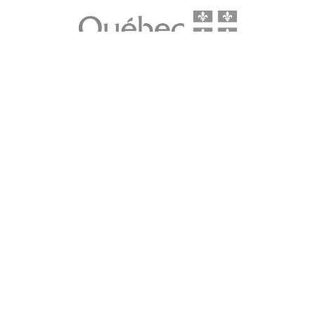
LE média de l'action climatique au Québec. Des histoires
inspirantes, des solutions pratiques, des initiatives originales aux
quatre coins du Québec. Un projet de Futur Simple,
coopérative de solidarité à but non lucratif.
À propos