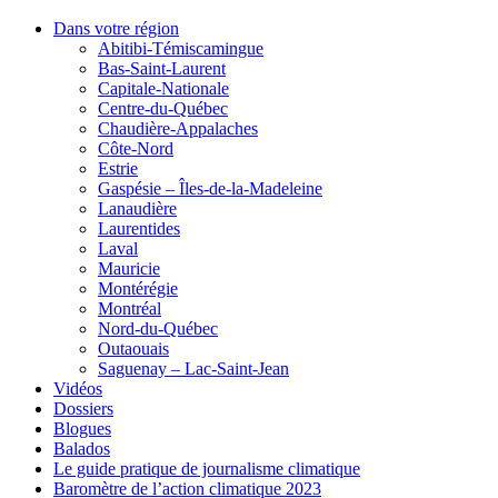
Dans votre région
Abitibi-Témiscamingue
Bas-Saint-Laurent
Capitale-Nationale
Centre-du-Québec
Chaudière-Appalaches
Côte-Nord
Estrie
Gaspésie – Îles-de-la-Madeleine
Lanaudière
Laurentides
Laval
Mauricie
Montérégie
Montréal
Nord-du-Québec
Outaouais
Saguenay – Lac-Saint-Jean
Vidéos
Dossiers
Blogues
Balados
Le guide pratique de journalisme climatique
Baromètre de l’action climatique 2023