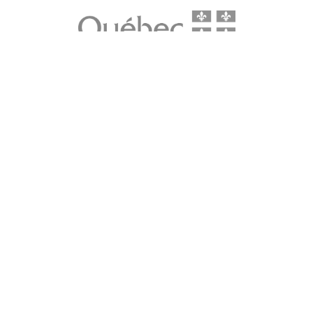
LE média de l'action climatique au Québec. Des histoires
inspirantes, des solutions pratiques, des initiatives originales aux
quatre coins du Québec. Un projet de Futur Simple,
coopérative de solidarité à but non lucratif.
À propos