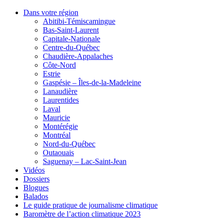
Dans votre région
Abitibi-Témiscamingue
Bas-Saint-Laurent
Capitale-Nationale
Centre-du-Québec
Chaudière-Appalaches
Côte-Nord
Estrie
Gaspésie – Îles-de-la-Madeleine
Lanaudière
Laurentides
Laval
Mauricie
Montérégie
Montréal
Nord-du-Québec
Outaouais
Saguenay – Lac-Saint-Jean
Vidéos
Dossiers
Blogues
Balados
Le guide pratique de journalisme climatique
Baromètre de l’action climatique 2023