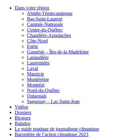
Dans votre région
Abitibi-Témiscamingue
Bas-Saint-Laurent
Capitale-Nationale
Centre-du-Québec
Chaudière-Appalaches
Côte-Nord
Estrie
Gaspésie – Îles-de-la-Madeleine
Lanaudière
Laurentides
Laval
Mauricie
Montérégie
Montréal
Nord-du-Québec
Outaouais
Saguenay – Lac-Saint-Jean
Vidéos
Dossiers
Blogues
Balados
Le guide pratique de journalisme climatique
Baromètre de l’action climatique 2023