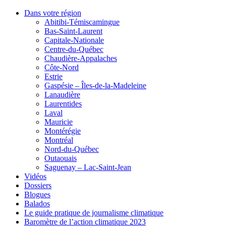
Dans votre région
Abitibi-Témiscamingue
Bas-Saint-Laurent
Capitale-Nationale
Centre-du-Québec
Chaudière-Appalaches
Côte-Nord
Estrie
Gaspésie – Îles-de-la-Madeleine
Lanaudière
Laurentides
Laval
Mauricie
Montérégie
Montréal
Nord-du-Québec
Outaouais
Saguenay – Lac-Saint-Jean
Vidéos
Dossiers
Blogues
Balados
Le guide pratique de journalisme climatique
Baromètre de l’action climatique 2023