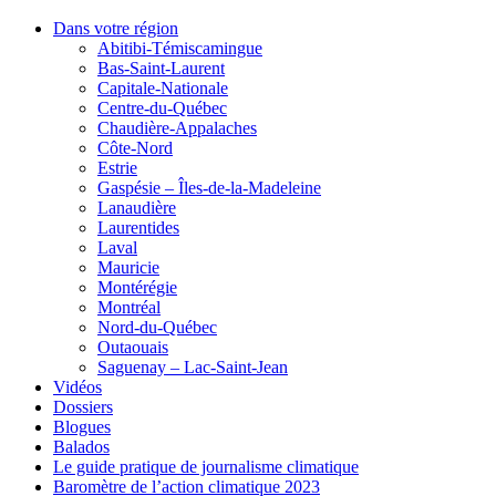
Dans votre région
Abitibi-Témiscamingue
Bas-Saint-Laurent
Capitale-Nationale
Centre-du-Québec
Chaudière-Appalaches
Côte-Nord
Estrie
Gaspésie – Îles-de-la-Madeleine
Lanaudière
Laurentides
Laval
Mauricie
Montérégie
Montréal
Nord-du-Québec
Outaouais
Saguenay – Lac-Saint-Jean
Vidéos
Dossiers
Blogues
Balados
Le guide pratique de journalisme climatique
Baromètre de l’action climatique 2023