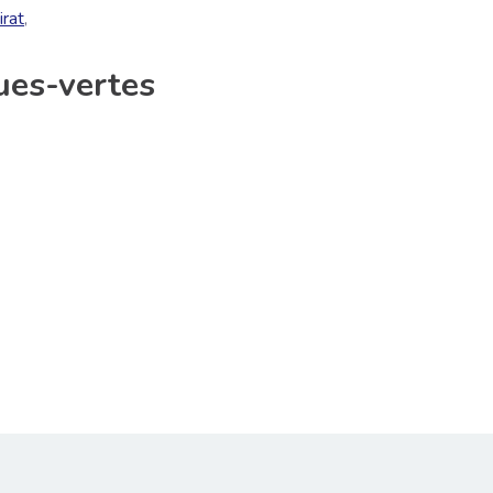
irat
,
ues-vertes