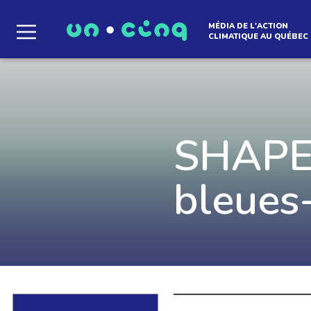
MÉDIA DE L'ACTION
CLIMATIQUE AU QUÉBEC
Le média qui d
l'atmosphère
SHAPEM
bleues
Que des solutions concrètes et inspirantes. I
notre infolettre pour découvrir des initiative
qui créent le mouvement.
EN SAVOIR +