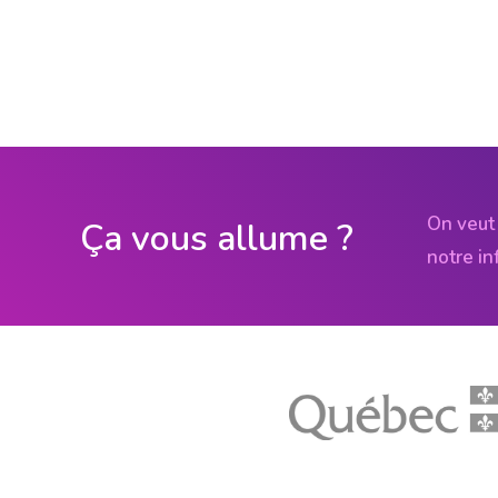
On veut 
Ça vous allume ?
notre in