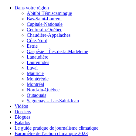
Dans votre région
Abitibi-Témiscamingue
Bas-Saint-Laurent
Capitale-Nationale
Centre-du-Québec
Chaudière-Appalaches
Côte-Nord
Estrie
Gaspésie – Îles-de-la-Madeleine
Lanaudière
Laurentides
Laval
Mauricie
Montérégie
Montréal
Nord-du-Québec
Outaouais
Saguenay – Lac-Saint-Jean
Vidéos
Dossiers
Blogues
Balados
Le guide pratique de journalisme climatique
Baromètre de l’action climatique 2023