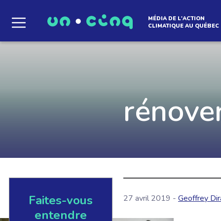
MÉDIA DE L'ACTION
CLIMATIQUE AU QUÉBEC
Le média qui d
l'atmosphère
rénover
Que des solutions concrètes et inspirantes. I
notre infolettre pour découvrir des initiative
qui créent le mouvement.
Faites-vous
27 avril 2019 -
Geoffrey Dir
EN SAVOIR +
entendre