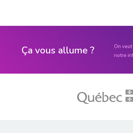
On veut 
Ça vous allume ?
notre in