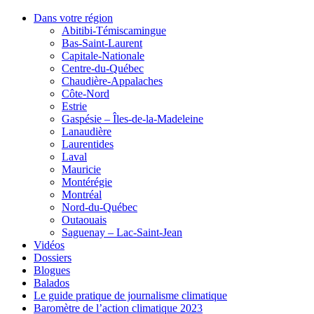
Dans votre région
Abitibi-Témiscamingue
Bas-Saint-Laurent
Capitale-Nationale
Centre-du-Québec
Chaudière-Appalaches
Côte-Nord
Estrie
Gaspésie – Îles-de-la-Madeleine
Lanaudière
Laurentides
Laval
Mauricie
Montérégie
Montréal
Nord-du-Québec
Outaouais
Saguenay – Lac-Saint-Jean
Vidéos
Dossiers
Blogues
Balados
Le guide pratique de journalisme climatique
Baromètre de l’action climatique 2023