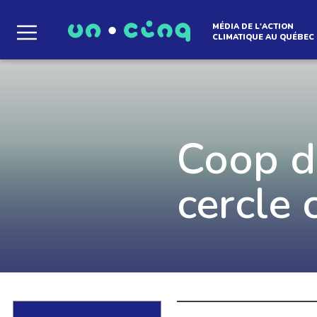
MÉDIA DE L'ACTION
CLIMATIQUE AU QUÉBEC
Le média qui d
l'atmosphère
Coop d’
cercle 
Que des solutions concrètes et inspirantes. I
notre infolettre pour découvrir des initiative
qui créent le mouvement.
EN SAVOIR +