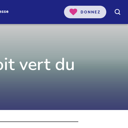
esse
DONNEZ
 notre
oit vert du