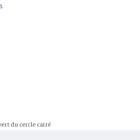
t
,
vert du cercle carré