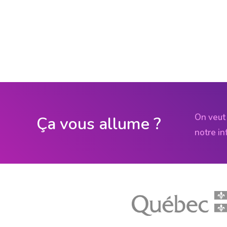
On veut 
Ça vous allume ?
notre in