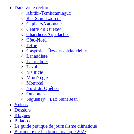
Dans votre région
Abitibi-Témiscamingue
Bas-Saint-Laurent
Capitale-Nationale
Centre-du-Québec
Chaudière-Appalaches
Côte-Nord
Estrie
Gaspésie – Îles-de-la-Madeleine
Lanaudière
Laurentides
Laval
Mauricie
Montérégie
Montréal
Nord-du-Québec
Outaouais
Saguenay – Lac-Saint-Jean
Vidéos
Dossiers
Blogues
Balados
Le guide pratique de journalisme climatique
Baromètre de l’action climatique 2023