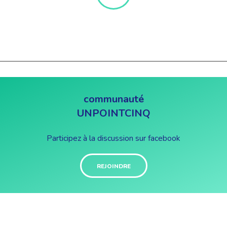
communauté
UNPOINTCINQ
Participez à la discussion sur facebook
REJOINDRE