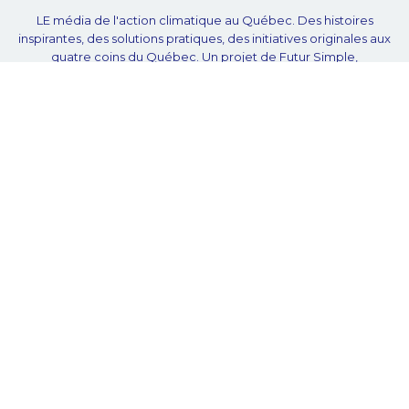
LE média de l'action climatique au Québec. Des histoires
inspirantes, des solutions pratiques, des initiatives originales aux
quatre coins du Québec. Un projet de Futur Simple,
coopérative de solidarité à but non lucratif.
À propos
Notre équipe
Nos partenaires
Plan du site
Proposer projet
Politique de confidentialité
© Unpointcinq 2026