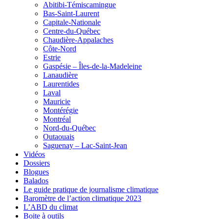
Abitibi-Témiscamingue
Bas-Saint-Laurent
Capitale-Nationale
Centre-du-Québec
Chaudière-Appalaches
Côte-Nord
Estrie
Gaspésie – Îles-de-la-Madeleine
Lanaudière
Laurentides
Laval
Mauricie
Montérégie
Montréal
Nord-du-Québec
Outaouais
Saguenay – Lac-Saint-Jean
Vidéos
Dossiers
Blogues
Balados
Le guide pratique de journalisme climatique
Baromètre de l’action climatique 2023
L’ABD du climat
Boite à outils