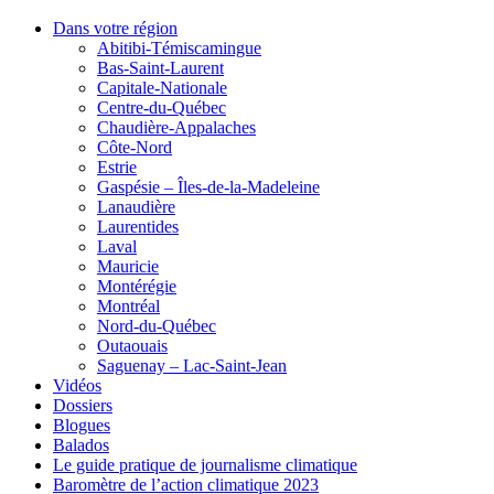
Dans votre région
Abitibi-Témiscamingue
Bas-Saint-Laurent
Capitale-Nationale
Centre-du-Québec
Chaudière-Appalaches
Côte-Nord
Estrie
Gaspésie – Îles-de-la-Madeleine
Lanaudière
Laurentides
Laval
Mauricie
Montérégie
Montréal
Nord-du-Québec
Outaouais
Saguenay – Lac-Saint-Jean
Vidéos
Dossiers
Blogues
Balados
Le guide pratique de journalisme climatique
Baromètre de l’action climatique 2023