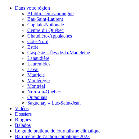
Dans votre région
Abitibi-Témiscamingue
Bas-Saint-Laurent
Capitale-Nationale
Centre-du-Québec
Chaudière-Appalaches
Côte-Nord
Estrie
Gaspésie – Îles-de-la-Madeleine
Lanaudière
Laurentides
Laval
Mauricie
Montérégie
Montréal
Nord-du-Québec
Outaouais
Saguenay – Lac-Saint-Jean
Vidéos
Dossiers
Blogues
Balados
Le guide pratique de journalisme climatique
Baromètre de l’action climatique 2023