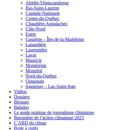
Abitibi-Témiscamingue
Bas-Saint-Laurent
Capitale-Nationale
Centre-du-Québec
Chaudière-Appalaches
Côte-Nord
Estrie
Gaspésie – Îles-de-la-Madeleine
Lanaudière
Laurentides
Laval
Mauricie
Montérégie
Montréal
Nord-du-Québec
Outaouais
Saguenay – Lac-Saint-Jean
Vidéos
Dossiers
Blogues
Balados
Le guide pratique de journalisme climatique
Baromètre de l’action climatique 2023
L’ABD du climat
Boite à outils