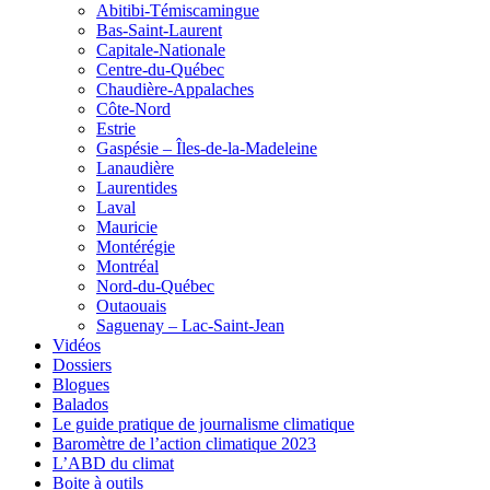
Abitibi-Témiscamingue
Bas-Saint-Laurent
Capitale-Nationale
Centre-du-Québec
Chaudière-Appalaches
Côte-Nord
Estrie
Gaspésie – Îles-de-la-Madeleine
Lanaudière
Laurentides
Laval
Mauricie
Montérégie
Montréal
Nord-du-Québec
Outaouais
Saguenay – Lac-Saint-Jean
Vidéos
Dossiers
Blogues
Balados
Le guide pratique de journalisme climatique
Baromètre de l’action climatique 2023
L’ABD du climat
Boite à outils