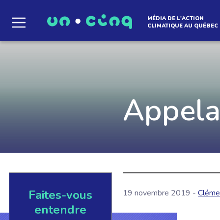
MÉDIA DE L'ACTION
CLIMATIQUE AU QUÉBEC
Le média qui d
l'atmosphère
Appela
Que des solutions concrètes et inspirantes. I
notre infolettre pour découvrir des initiative
qui créent le mouvement.
Faites-vous
EN SAVOIR +
19 novembre 2019 -
Cléme
entendre