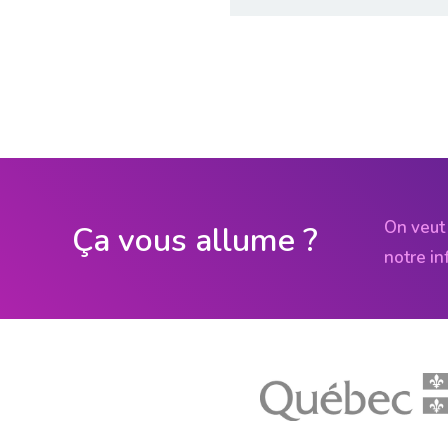
On veut 
Ça vous allume ?
notre in