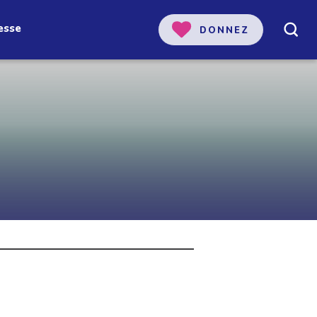
esse
DONNEZ
 notre