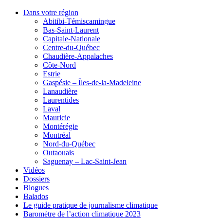
Dans votre région
Abitibi-Témiscamingue
Bas-Saint-Laurent
Capitale-Nationale
Centre-du-Québec
Chaudière-Appalaches
Côte-Nord
Estrie
Gaspésie – Îles-de-la-Madeleine
Lanaudière
Laurentides
Laval
Mauricie
Montérégie
Montréal
Nord-du-Québec
Outaouais
Saguenay – Lac-Saint-Jean
Vidéos
Dossiers
Blogues
Balados
Le guide pratique de journalisme climatique
Baromètre de l’action climatique 2023