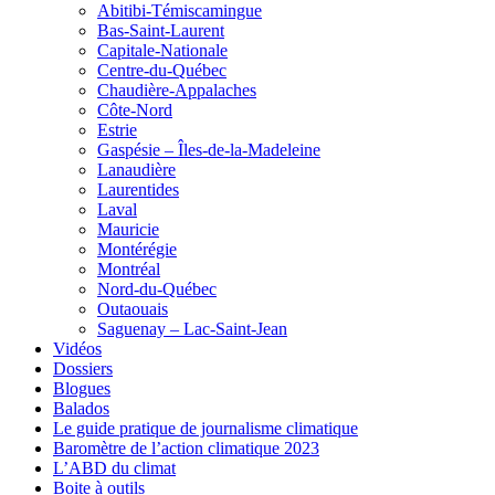
Abitibi-Témiscamingue
Bas-Saint-Laurent
Capitale-Nationale
Centre-du-Québec
Chaudière-Appalaches
Côte-Nord
Estrie
Gaspésie – Îles-de-la-Madeleine
Lanaudière
Laurentides
Laval
Mauricie
Montérégie
Montréal
Nord-du-Québec
Outaouais
Saguenay – Lac-Saint-Jean
Vidéos
Dossiers
Blogues
Balados
Le guide pratique de journalisme climatique
Baromètre de l’action climatique 2023
L’ABD du climat
Boite à outils