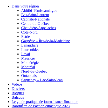
Dans votre région
Abitibi-Témiscamingue
Bas-Saint-Laurent
Capitale-Nationale
Centre-du-Québec
Chaudière-Appalaches
Côte-Nord
Estrie
Gaspésie – Îles-de-la-Madeleine
Lanaudière
Laurentides
Laval
Mauricie
Montérégie
Montréal
Nord-du-Québec
Outaouais
Saguenay – Lac-Saint-Jean
Vidéos
Dossiers
Blogues
Balados
Le guide pratique de journalisme climatique
Baromètre de l’action climatique 2023