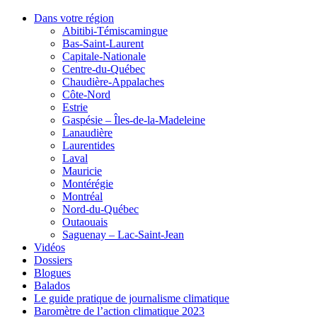
Dans votre région
Abitibi-Témiscamingue
Bas-Saint-Laurent
Capitale-Nationale
Centre-du-Québec
Chaudière-Appalaches
Côte-Nord
Estrie
Gaspésie – Îles-de-la-Madeleine
Lanaudière
Laurentides
Laval
Mauricie
Montérégie
Montréal
Nord-du-Québec
Outaouais
Saguenay – Lac-Saint-Jean
Vidéos
Dossiers
Blogues
Balados
Le guide pratique de journalisme climatique
Baromètre de l’action climatique 2023