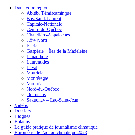
Dans votre région
Abitibi-Témiscamingue
Bas-Saint-Laurent
Capitale-Nationale
Centre-du-Québec
Chaudière-Appalaches
Côte-Nord
Estrie
Gaspésie – Îles-de-la-Madeleine
Lanaudière
Laurentides
Laval
Mauricie
Montérégie
Montréal
Nord-du-Québec
Outaouais
Saguenay – Lac-Saint-Jean
Vidéos
Dossiers
Blogues
Balados
Le guide pratique de journalisme climatique
Baromètre de l’action climatique 2023