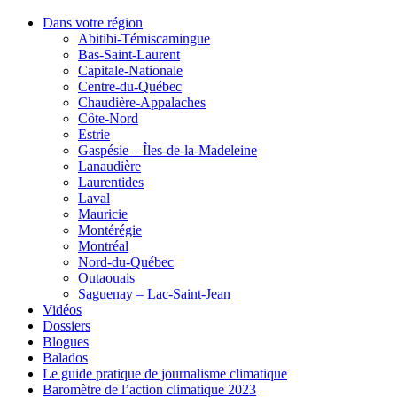
Dans votre région
Abitibi-Témiscamingue
Bas-Saint-Laurent
Capitale-Nationale
Centre-du-Québec
Chaudière-Appalaches
Côte-Nord
Estrie
Gaspésie – Îles-de-la-Madeleine
Lanaudière
Laurentides
Laval
Mauricie
Montérégie
Montréal
Nord-du-Québec
Outaouais
Saguenay – Lac-Saint-Jean
Vidéos
Dossiers
Blogues
Balados
Le guide pratique de journalisme climatique
Baromètre de l’action climatique 2023