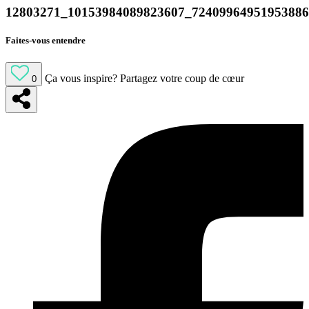
12803271_10153984089823607_7240996495195388
Faites-vous entendre
Ça vous inspire?
Partagez votre coup de cœur
0