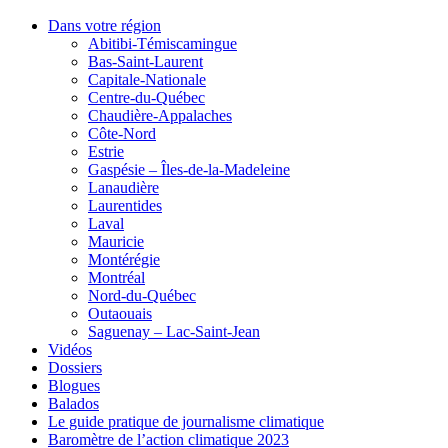
Dans votre région
Abitibi-Témiscamingue
Bas-Saint-Laurent
Capitale-Nationale
Centre-du-Québec
Chaudière-Appalaches
Côte-Nord
Estrie
Gaspésie – Îles-de-la-Madeleine
Lanaudière
Laurentides
Laval
Mauricie
Montérégie
Montréal
Nord-du-Québec
Outaouais
Saguenay – Lac-Saint-Jean
Vidéos
Dossiers
Blogues
Balados
Le guide pratique de journalisme climatique
Baromètre de l’action climatique 2023