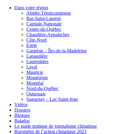
Dans votre région
Abitibi-Témiscamingue
Bas-Saint-Laurent
Capitale-Nationale
Centre-du-Québec
Chaudière-Appalaches
Côte-Nord
Estrie
Gaspésie – Îles-de-la-Madeleine
Lanaudière
Laurentides
Laval
Mauricie
Montérégie
Montréal
Nord-du-Québec
Outaouais
Saguenay – Lac-Saint-Jean
Vidéos
Dossiers
Blogues
Balados
Le guide pratique de journalisme climatique
Baromètre de l’action climatique 2023