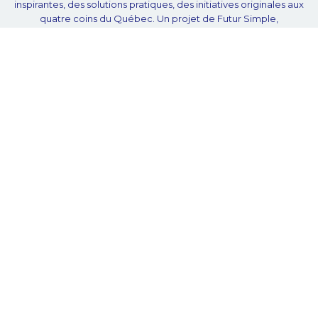
inspirantes, des solutions pratiques, des initiatives originales aux
quatre coins du Québec. Un projet de Futur Simple,
coopérative de solidarité à but non lucratif.
À propos
Notre équipe
Nos partenaires
Plan du site
Proposer projet
Politique de confidentialité
© Unpointcinq 2026