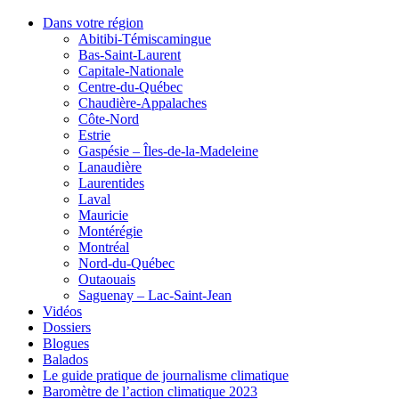
Dans votre région
Abitibi-Témiscamingue
Bas-Saint-Laurent
Capitale-Nationale
Centre-du-Québec
Chaudière-Appalaches
Côte-Nord
Estrie
Gaspésie – Îles-de-la-Madeleine
Lanaudière
Laurentides
Laval
Mauricie
Montérégie
Montréal
Nord-du-Québec
Outaouais
Saguenay – Lac-Saint-Jean
Vidéos
Dossiers
Blogues
Balados
Le guide pratique de journalisme climatique
Baromètre de l’action climatique 2023