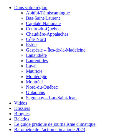
Dans votre région
Abitibi-Témiscamingue
Bas-Saint-Laurent
Capitale-Nationale
Centre-du-Québec
Chaudière-Appalaches
Côte-Nord
Estrie
Gaspésie – Îles-de-la-Madeleine
Lanaudière
Laurentides
Laval
Mauricie
Montérégie
Montréal
Nord-du-Québec
Outaouais
Saguenay – Lac-Saint-Jean
Vidéos
Dossiers
Blogues
Balados
Le guide pratique de journalisme climatique
Baromètre de l’action climatique 2023