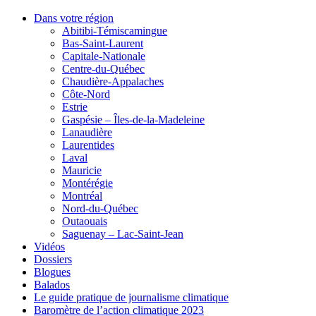
Dans votre région
Abitibi-Témiscamingue
Bas-Saint-Laurent
Capitale-Nationale
Centre-du-Québec
Chaudière-Appalaches
Côte-Nord
Estrie
Gaspésie – Îles-de-la-Madeleine
Lanaudière
Laurentides
Laval
Mauricie
Montérégie
Montréal
Nord-du-Québec
Outaouais
Saguenay – Lac-Saint-Jean
Vidéos
Dossiers
Blogues
Balados
Le guide pratique de journalisme climatique
Baromètre de l’action climatique 2023