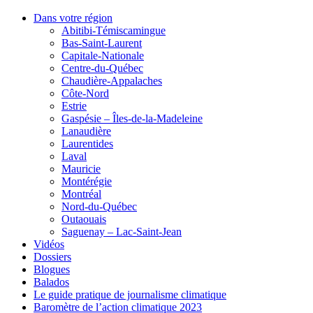
Dans votre région
Abitibi-Témiscamingue
Bas-Saint-Laurent
Capitale-Nationale
Centre-du-Québec
Chaudière-Appalaches
Côte-Nord
Estrie
Gaspésie – Îles-de-la-Madeleine
Lanaudière
Laurentides
Laval
Mauricie
Montérégie
Montréal
Nord-du-Québec
Outaouais
Saguenay – Lac-Saint-Jean
Vidéos
Dossiers
Blogues
Balados
Le guide pratique de journalisme climatique
Baromètre de l’action climatique 2023