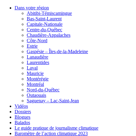
Dans votre région
Abitibi-Témiscamingue
Bas-Saint-Laurent
Capitale-Nationale
Centre-du-Québec
Chaudière-Appalaches
Côte-Nord
Estrie
Gaspésie – Îles-de-la-Madeleine
Lanaudière
Laurentides
Laval
Mauricie
Montérégie
Montréal
Nord-du-Québec
Outaouais
Saguenay – Lac-Saint-Jean
Vidéos
Dossiers
Blogues
Balados
Le guide pratique de journalisme climatique
Baromètre de l’action climatique 2023