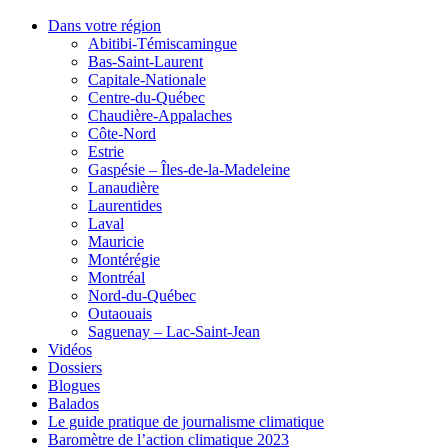
Dans votre région
Abitibi-Témiscamingue
Bas-Saint-Laurent
Capitale-Nationale
Centre-du-Québec
Chaudière-Appalaches
Côte-Nord
Estrie
Gaspésie – Îles-de-la-Madeleine
Lanaudière
Laurentides
Laval
Mauricie
Montérégie
Montréal
Nord-du-Québec
Outaouais
Saguenay – Lac-Saint-Jean
Vidéos
Dossiers
Blogues
Balados
Le guide pratique de journalisme climatique
Baromètre de l’action climatique 2023