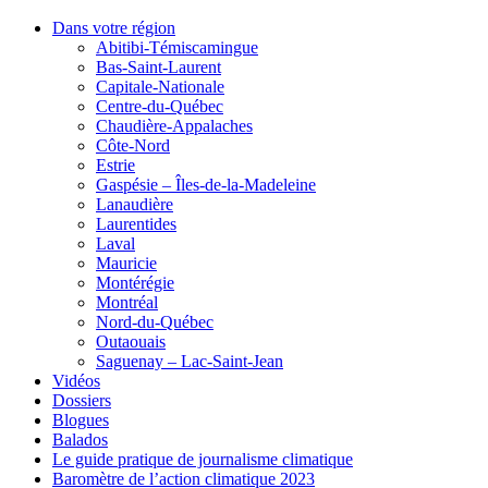
Dans votre région
Abitibi-Témiscamingue
Bas-Saint-Laurent
Capitale-Nationale
Centre-du-Québec
Chaudière-Appalaches
Côte-Nord
Estrie
Gaspésie – Îles-de-la-Madeleine
Lanaudière
Laurentides
Laval
Mauricie
Montérégie
Montréal
Nord-du-Québec
Outaouais
Saguenay – Lac-Saint-Jean
Vidéos
Dossiers
Blogues
Balados
Le guide pratique de journalisme climatique
Baromètre de l’action climatique 2023