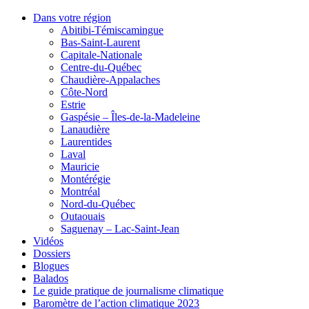
Dans votre région
Abitibi-Témiscamingue
Bas-Saint-Laurent
Capitale-Nationale
Centre-du-Québec
Chaudière-Appalaches
Côte-Nord
Estrie
Gaspésie – Îles-de-la-Madeleine
Lanaudière
Laurentides
Laval
Mauricie
Montérégie
Montréal
Nord-du-Québec
Outaouais
Saguenay – Lac-Saint-Jean
Vidéos
Dossiers
Blogues
Balados
Le guide pratique de journalisme climatique
Baromètre de l’action climatique 2023