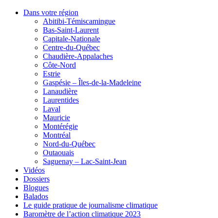
Dans votre région
Abitibi-Témiscamingue
Bas-Saint-Laurent
Capitale-Nationale
Centre-du-Québec
Chaudière-Appalaches
Côte-Nord
Estrie
Gaspésie – Îles-de-la-Madeleine
Lanaudière
Laurentides
Laval
Mauricie
Montérégie
Montréal
Nord-du-Québec
Outaouais
Saguenay – Lac-Saint-Jean
Vidéos
Dossiers
Blogues
Balados
Le guide pratique de journalisme climatique
Baromètre de l’action climatique 2023