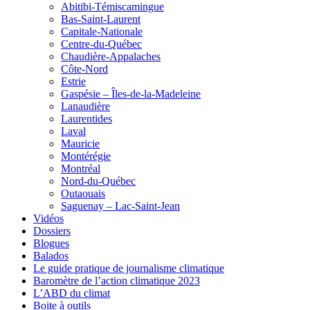
Abitibi-Témiscamingue
Bas-Saint-Laurent
Capitale-Nationale
Centre-du-Québec
Chaudière-Appalaches
Côte-Nord
Estrie
Gaspésie – Îles-de-la-Madeleine
Lanaudière
Laurentides
Laval
Mauricie
Montérégie
Montréal
Nord-du-Québec
Outaouais
Saguenay – Lac-Saint-Jean
Vidéos
Dossiers
Blogues
Balados
Le guide pratique de journalisme climatique
Baromètre de l’action climatique 2023
L’ABD du climat
Boite à outils