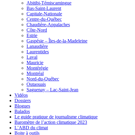
Abitibi-Témiscamingue
Bas-Saint-Laurent
Capitale-Nationale
Centre-du-Québec
Chaudière-Appalaches
Côte-Nord
Estrie
Gaspésie – Îles-de-la-Madeleine
Lanaudière
Laurentides
Laval
Mauricie
Montérégie
Montréal
Nord-du-Québec
Outaouais
Saguenay – Lac-Saint-Jean
Vidéos
Dossiers
Blogues
Balados
Le guide pratique de journalisme climatique
Baromètre de l’action climatique 2023
L’ABD du climat
Boite à outils