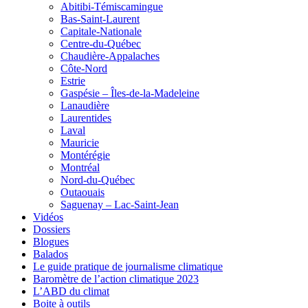
Abitibi-Témiscamingue
Bas-Saint-Laurent
Capitale-Nationale
Centre-du-Québec
Chaudière-Appalaches
Côte-Nord
Estrie
Gaspésie – Îles-de-la-Madeleine
Lanaudière
Laurentides
Laval
Mauricie
Montérégie
Montréal
Nord-du-Québec
Outaouais
Saguenay – Lac-Saint-Jean
Vidéos
Dossiers
Blogues
Balados
Le guide pratique de journalisme climatique
Baromètre de l’action climatique 2023
L’ABD du climat
Boite à outils