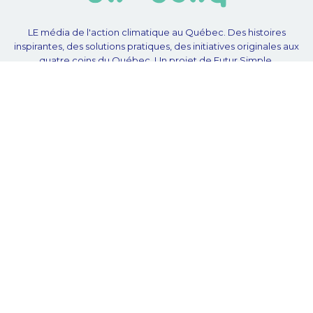
LE média de l'action climatique au Québec. Des histoires
inspirantes, des solutions pratiques, des initiatives originales aux
quatre coins du Québec. Un projet de Futur Simple,
coopérative de solidarité à but non lucratif.
À propos
Notre équipe
Nos partenaires
Plan du site
Proposer projet
Politique de confidentialité
© Unpointcinq 2026