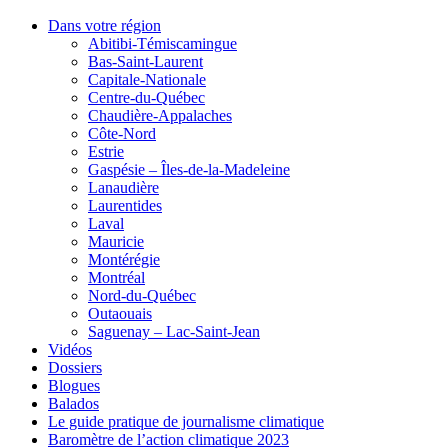
Dans votre région
Abitibi-Témiscamingue
Bas-Saint-Laurent
Capitale-Nationale
Centre-du-Québec
Chaudière-Appalaches
Côte-Nord
Estrie
Gaspésie – Îles-de-la-Madeleine
Lanaudière
Laurentides
Laval
Mauricie
Montérégie
Montréal
Nord-du-Québec
Outaouais
Saguenay – Lac-Saint-Jean
Vidéos
Dossiers
Blogues
Balados
Le guide pratique de journalisme climatique
Baromètre de l’action climatique 2023